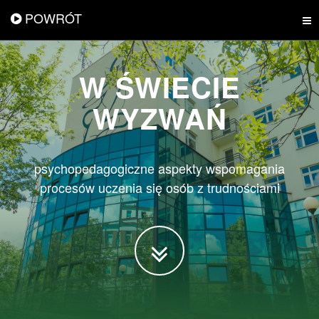
POWRÓT
W ŚWIECIE
WYZWAŃ
psychopedagogiczne aspekty wspomagania
procesów uczenia się osób z trudnościami